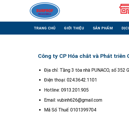
Skip
to
content
TRANG CHỦ
GIỚI THIỆU
SẢN PHẨM
DỊC
Công ty CP Hóa chât và Phát triên
Địa chỉ: Tầng 3 tòa nhà PUNACO, số 352 G
Điện thoại: 024.3642.1101
Hotline: 0913.201.905
Email: vubinh626@gmail.com
Mã Số Thuế: 0101399704