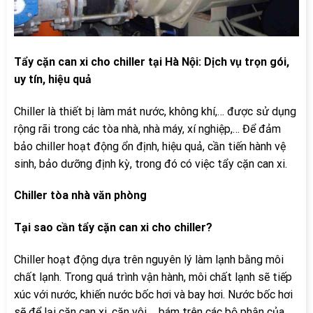
Tẩy cặn can xi cho chiller tại Hà Nội: Dịch vụ trọn gói,
uy tín, hiệu quả
Chiller là thiết bị làm mát nước, không khí,… được sử dụng
rộng rãi trong các tòa nhà, nhà máy, xí nghiệp,… Để đảm
bảo chiller hoạt động ổn định, hiệu quả, cần tiến hành vệ
sinh, bảo dưỡng định kỳ, trong đó có việc tẩy cặn can xi.
Chiller tòa nhà văn phòng
Tại sao cần tẩy cặn can xi cho chiller?
Chiller hoạt động dựa trên nguyên lý làm lạnh bằng môi
chất lạnh. Trong quá trình vận hành, môi chất lạnh sẽ tiếp
xúc với nước, khiến nước bốc hơi và bay hơi. Nước bốc hơi
sẽ để lại cặn can xi, cặn vôi,… bám trên các bộ phận của