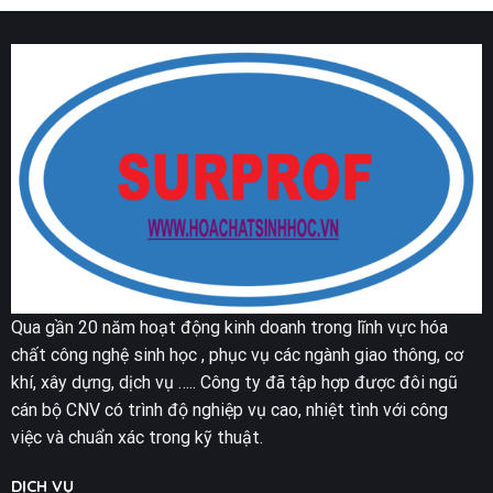
DỤNG
Dịch
nghiệp
RYDLYME
vụ
ĐỂ
uy
TẨY
tín,
CÁU
chuyên
CẶN
nghiệp
CANXI
Qua gần 20 năm hoạt động kinh doanh trong lĩnh vực hóa
chất công nghệ sinh học , phục vụ các ngành giao thông, cơ
khí, xây dựng, dịch vụ ….. Công ty đã tập hợp được đôi ngũ
cán bộ CNV có trình độ nghiệp vụ cao, nhiệt tình với công
việc và chuẩn xác trong kỹ thuật.
DỊCH VỤ