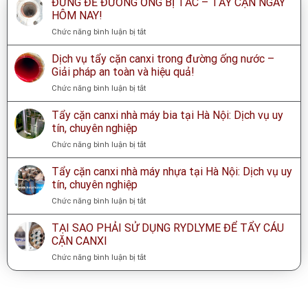
ĐỪNG ĐỂ ĐƯỜNG ỐNG BỊ TẮC – TẨY CẶN NGAY
HÔM NAY!
ở
Chức năng bình luận bị tắt
ĐỪNG
ĐỂ
Dịch vụ tẩy cặn canxi trong đường ống nước –
ĐƯỜNG
Giải pháp an toàn và hiệu quả!
ỐNG
ở
Chức năng bình luận bị tắt
BỊ
Dịch
TẮC
vụ
Tẩy cặn canxi nhà máy bia tại Hà Nội: Dịch vụ uy
–
tẩy
TẨY
tín, chuyên nghiệp
cặn
CẶN
ở
Chức năng bình luận bị tắt
canxi
NGAY
Tẩy
trong
HÔM
cặn
Tẩy cặn canxi nhà máy nhựa tại Hà Nội: Dịch vụ uy
đường
NAY!
canxi
ống
tín, chuyên nghiệp
nhà
nước
ở
Chức năng bình luận bị tắt
máy
–
Tẩy
bia
Giải
cặn
TẠI SAO PHẢI SỬ DỤNG RYDLYME ĐỂ TẨY CÁU
tại
pháp
canxi
Hà
CẶN CANXI
an
nhà
Nội:
toàn
ở
Chức năng bình luận bị tắt
máy
Dịch
và
TẠI
nhựa
vụ
hiệu
SAO
tại
uy
quả!
PHẢI
Hà
tín,
SỬ
Nội:
chuyên