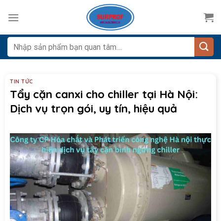
Skip
to
content
Tìm
kiếm:
TIN TỨC
Tẩy cặn canxi cho chiller tại Hà Nội:
Dịch vụ trọn gói, uy tín, hiệu quả